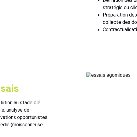
Définition des o
stratégie du cl
Préparation des
collecte des d
Contractualisati
ssais
lution au stade clé 
le, analyse de 
ations opportunistes
dédié (moissonneuse 