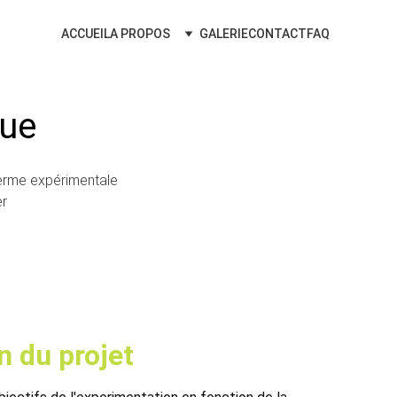
ACCUEIL
A PROPOS
GALERIE
CONTACT
FAQ
ue 
erme expérimentale 
er
 du projet