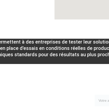
rmettent à des entreprises de tester leur solutio
en place d'essais en conditions réelles de product
hniques standards pour des résultats au plus proch
Recev
ocial
dry de Puyravault
gères, FRANCE