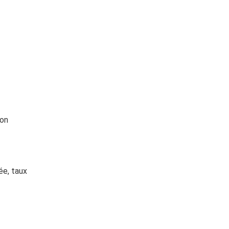
ion
ée, taux 