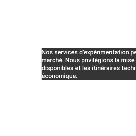
Nos services d'expérimentation pe
marché. Nous privilégions la mise 
disponibles et les itinéraires tec
économique. 
E-mail
Siège s
contact@mb-agri.com
74, rue Au
17700 Sur