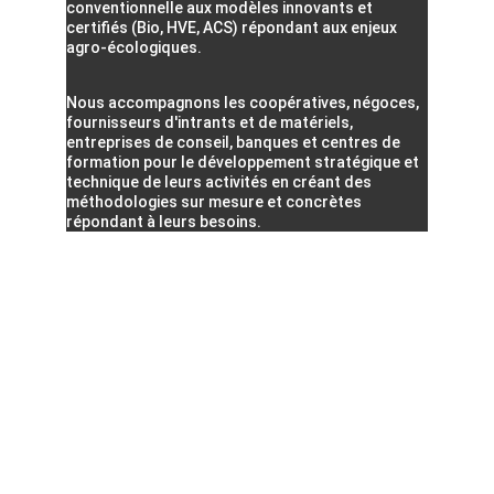
conventionnelle aux modèles innovants et 
certifiés (Bio, HVE, ACS) répondant aux enjeux 
agro-écologiques.
Nous accompagnons les coopératives, négoces, 
fournisseurs d'intrants et de matériels, 
entreprises de conseil, banques et centres de 
formation pour le développement stratégique et 
technique de leurs activités en créant des 
méthodologies sur mesure et concrètes 
répondant à leurs besoins.
E-mail
contact@mb-agri.com
Siège social
74, rue Audry de Puyravault
17700 Surgères, FRANCE