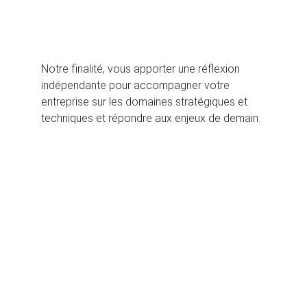
Notre finalité, vous apporter une réflexion 
indépendante pour accompagner votre 
entreprise sur les domaines stratégiques et 
techniques et répondre aux enjeux de demain.
E-mail
contact@mb-agri.com
Siège social
74, rue Audry de Puyravault
17700 Surgères, FRANCE